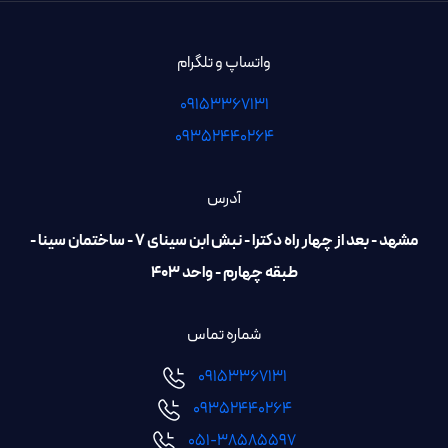
واتساپ و تلگرام
09153367131
۰۹۳۵۲۴۴۰۲۶۴
آدرس
مشهد - بعد از چهار راه دکترا - نبش ابن سینای 7 - ساختمان سینا -
طبقه چهارم - واحد ۴۰۳
شماره تماس
09153367131
۰۹۳۵۲۴۴۰۲۶۴
051-38585597