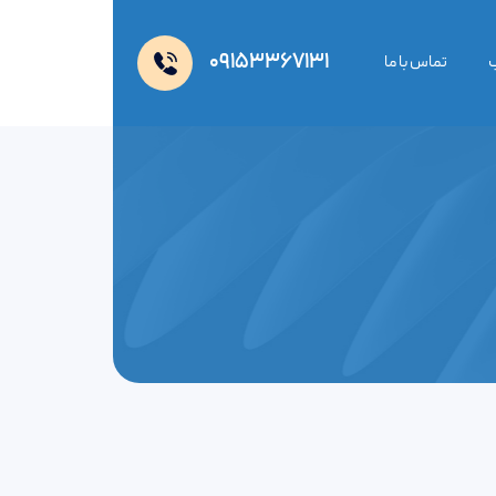
09153367131
ب
تماس با ما